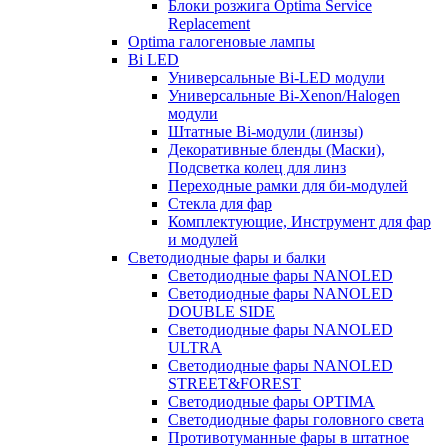
Блоки розжига Optima Service
Replacement
Optima галогеновые лампы
Bi LED
Универсальные Bi-LED модули
Универсальные Bi-Xenon/Halogen
модули
Штатные Bi-модули (линзы)
Декоративные бленды (Маски),
Подсветка колец для линз
Переходные рамки для би-модулей
Стекла для фар
Комплектующие, Инструмент для фар
и модулей
Светодиодные фары и балки
Светодиодные фары NANOLED
Светодиодные фары NANOLED
DOUBLE SIDE
Светодиодные фары NANOLED
ULTRA
Светодиодные фары NANOLED
STREET&FOREST
Светодиодные фары OPTIMA
Светодиодные фары головного света
Противотуманные фары в штатное