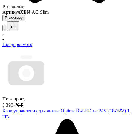
В наличии
Артикул
XEN-AC-Slim
В корзину
-
-
Предпросмотр
По запросу
3 390
₽
0
₽
Блок управления для линзы Optima Bi-LED на 24V (18-32V) 1
шт.