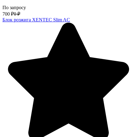
По запросу
700
₽
0
₽
Блок розжига XENTEC Slim AC