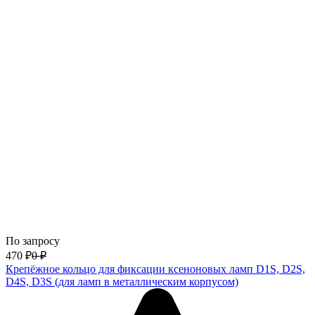
По запросу
470
₽
0
₽
Крепёжное кольцо для фиксации ксеноновых ламп D1S, D2S,
D4S, D3S (для ламп в металлическим корпусом)