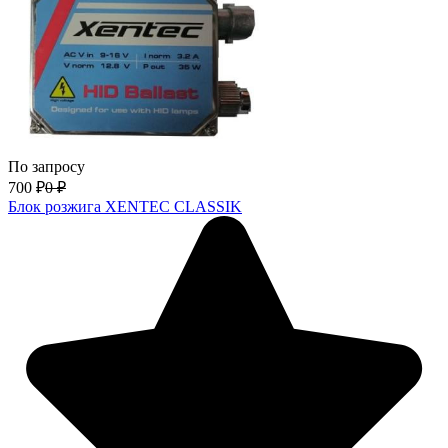
По запросу
700
₽
0
₽
Блок розжига XENTEC CLASSIK