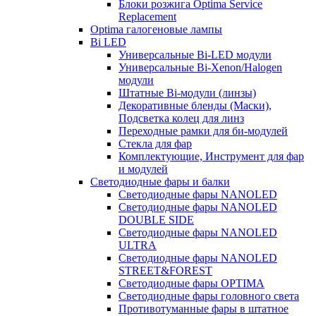
Блоки розжига Optima Service
Replacement
Optima галогеновые лампы
Bi LED
Универсальные Bi-LED модули
Универсальные Bi-Xenon/Halogen
модули
Штатные Bi-модули (линзы)
Декоративные бленды (Маски),
Подсветка колец для линз
Переходные рамки для би-модулей
Стекла для фар
Комплектующие, Инструмент для фар
и модулей
Светодиодные фары и балки
Светодиодные фары NANOLED
Светодиодные фары NANOLED
DOUBLE SIDE
Светодиодные фары NANOLED
ULTRA
Светодиодные фары NANOLED
STREET&FOREST
Светодиодные фары OPTIMA
Светодиодные фары головного света
Противотуманные фары в штатное