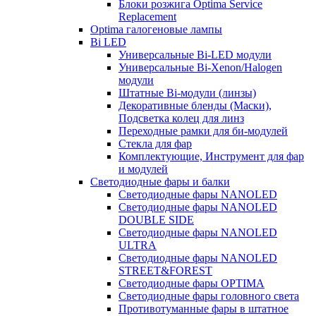
Блоки розжига Optima Service
Replacement
Optima галогеновые лампы
Bi LED
Универсальные Bi-LED модули
Универсальные Bi-Xenon/Halogen
модули
Штатные Bi-модули (линзы)
Декоративные бленды (Маски),
Подсветка колец для линз
Переходные рамки для би-модулей
Стекла для фар
Комплектующие, Инструмент для фар
и модулей
Светодиодные фары и балки
Светодиодные фары NANOLED
Светодиодные фары NANOLED
DOUBLE SIDE
Светодиодные фары NANOLED
ULTRA
Светодиодные фары NANOLED
STREET&FOREST
Светодиодные фары OPTIMA
Светодиодные фары головного света
Противотуманные фары в штатное