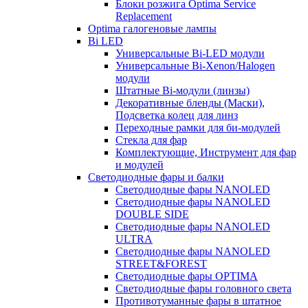
Блоки розжига Optima Service
Replacement
Optima галогеновые лампы
Bi LED
Универсальные Bi-LED модули
Универсальные Bi-Xenon/Halogen
модули
Штатные Bi-модули (линзы)
Декоративные бленды (Маски),
Подсветка колец для линз
Переходные рамки для би-модулей
Стекла для фар
Комплектующие, Инструмент для фар
и модулей
Светодиодные фары и балки
Светодиодные фары NANOLED
Светодиодные фары NANOLED
DOUBLE SIDE
Светодиодные фары NANOLED
ULTRA
Светодиодные фары NANOLED
STREET&FOREST
Светодиодные фары OPTIMA
Светодиодные фары головного света
Противотуманные фары в штатное