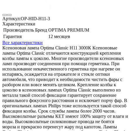
Артикул:
OP-HID-H11-3
Характеристики
Производитель Бренд
OPTIMA PREMIUM
Гарантия
12 месяцев
Все характеристики
Ксеноновая лампа Optima Classic Н11 3000К Ксеноновые
лампы Optima Classic отличаются конструкцией крепления
колбы лампы к цоколю. Многие производители ксеноновых
ламп производят соединения при помощи герметика. При
использование некачественного герметика при нагреве он
испаряясь, осаждается на отражателе и стекле оптики
автомобиля, что приводит к необходимости чистить фары с
разбором или вовсе менять целиком. Крепление колбы к
цоколю в ксеноновых лампах Optima Classic выполнено из
металла такой способ фиксации гарантирует сохранение
правильного фокусного расстояния и исключает порчу фар. В
оригинальных лампах Philips тоже используется такой способ
фиксации колбы. Срок службы лампы более 2000 часов.
Высоковольтные разъемы КЕТ имеют 100% защиту от влаги и
воды. Высоковольтные силиконовые провода не боятся
мороза и прекрасно перенесут жару под капотом. Лампы