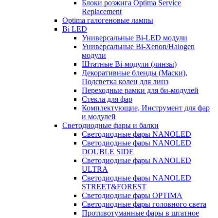
Блоки розжига Optima Service
Replacement
Optima галогеновые лампы
Bi LED
Универсальные Bi-LED модули
Универсальные Bi-Xenon/Halogen
модули
Штатные Bi-модули (линзы)
Декоративные бленды (Маски),
Подсветка колец для линз
Переходные рамки для би-модулей
Стекла для фар
Комплектующие, Инструмент для фар
и модулей
Светодиодные фары и балки
Светодиодные фары NANOLED
Светодиодные фары NANOLED
DOUBLE SIDE
Светодиодные фары NANOLED
ULTRA
Светодиодные фары NANOLED
STREET&FOREST
Светодиодные фары OPTIMA
Светодиодные фары головного света
Противотуманные фары в штатное