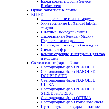
Блоки розжига Optima Service
Replacement
Optima галогеновые лампы
Bi LED
Универсальные Bi-LED модули
Универсальные Bi-Xenon/Halogen
модули
Штатные Bi-модули (линзы)
Декоративные бленды (Маски),
Подсветка колец для линз
Переходные рамки для би-модулей
Стекла для фар
Комплектующие, Инструмент для фар
и модулей
Светодиодные фары и балки
Светодиодные фары NANOLED
Светодиодные фары NANOLED
DOUBLE SIDE
Светодиодные фары NANOLED
ULTRA
Светодиодные фары NANOLED
STREET&FOREST
Светодиодные фары OPTIMA
Светодиодные фары головного света
Противотуманные фары в штатное