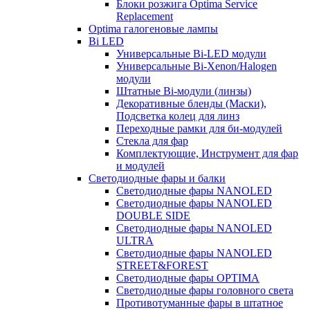
Блоки розжига Optima Service
Replacement
Optima галогеновые лампы
Bi LED
Универсальные Bi-LED модули
Универсальные Bi-Xenon/Halogen
модули
Штатные Bi-модули (линзы)
Декоративные бленды (Маски),
Подсветка колец для линз
Переходные рамки для би-модулей
Стекла для фар
Комплектующие, Инструмент для фар
и модулей
Светодиодные фары и балки
Светодиодные фары NANOLED
Светодиодные фары NANOLED
DOUBLE SIDE
Светодиодные фары NANOLED
ULTRA
Светодиодные фары NANOLED
STREET&FOREST
Светодиодные фары OPTIMA
Светодиодные фары головного света
Противотуманные фары в штатное