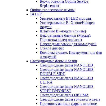
Блоки розжига Optima Service
Replacement
Optima галогеновые лампы
Bi LED
Универсальные Bi-LED модули
Универсальные Bi-Xenon/Halogen
модули
Штатные Bi-модули (линзы)
Декоративные бленды (Маски),
Подсветка колец для линз
Переходные рамки для би-модулей
Стекла для фар
Комплектующие, Инструмент для фар
и модулей
Светодиодные фары и балки
Светодиодные фары NANOLED
Светодиодные фары NANOLED
DOUBLE SIDE
Светодиодные фары NANOLED
ULTRA
Светодиодные фары NANOLED
STREET&FOREST
Светодиодные фары OPTIMA
Светодиодные фары головного света
Противотуманные фары в штатное