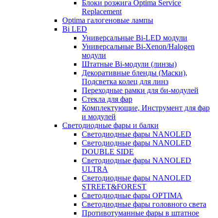
Блоки розжига Optima Service
Replacement
Optima галогеновые лампы
Bi LED
Универсальные Bi-LED модули
Универсальные Bi-Xenon/Halogen
модули
Штатные Bi-модули (линзы)
Декоративные бленды (Маски),
Подсветка колец для линз
Переходные рамки для би-модулей
Стекла для фар
Комплектующие, Инструмент для фар
и модулей
Светодиодные фары и балки
Светодиодные фары NANOLED
Светодиодные фары NANOLED
DOUBLE SIDE
Светодиодные фары NANOLED
ULTRA
Светодиодные фары NANOLED
STREET&FOREST
Светодиодные фары OPTIMA
Светодиодные фары головного света
Противотуманные фары в штатное