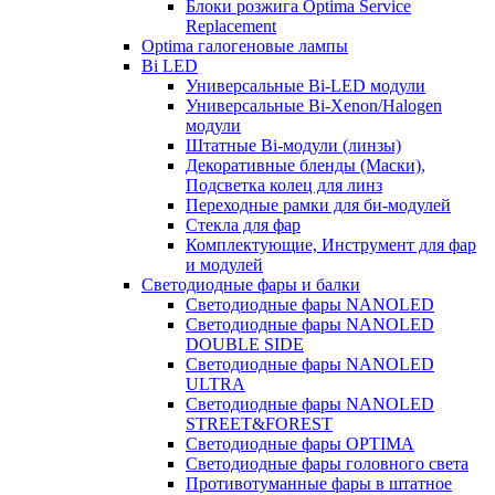
Блоки розжига Optima Service
Replacement
Optima галогеновые лампы
Bi LED
Универсальные Bi-LED модули
Универсальные Bi-Xenon/Halogen
модули
Штатные Bi-модули (линзы)
Декоративные бленды (Маски),
Подсветка колец для линз
Переходные рамки для би-модулей
Стекла для фар
Комплектующие, Инструмент для фар
и модулей
Светодиодные фары и балки
Светодиодные фары NANOLED
Светодиодные фары NANOLED
DOUBLE SIDE
Светодиодные фары NANOLED
ULTRA
Светодиодные фары NANOLED
STREET&FOREST
Светодиодные фары OPTIMA
Светодиодные фары головного света
Противотуманные фары в штатное