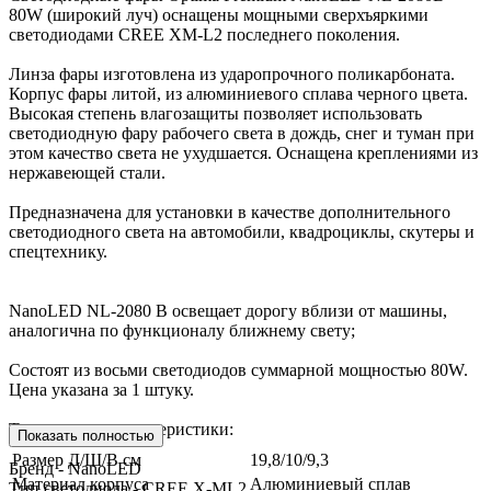
80W (широкий луч) оснащены мощными сверхъяркими
светодиодами CREE XM-L2 последнего поколения.
Линза фары изготовлена из ударопрочного поликарбоната.
Корпус фары литой, из алюминиевого сплава черного цвета.
Высокая степень влагозащиты позволяет использовать
светодиодную фару рабочего света в дождь, снег и туман при
этом качество света не ухудшается. Оснащена креплениями из
нержавеющей стали.
Предназначена для установки в качестве дополнительного
светодиодного света на автомобили, квадроциклы, скутеры и
спецтехнику.
NanoLED NL-2080 B освещает дорогу вблизи от машины,
аналогична по функционалу ближнему свету;
Состоят из восьми светодиодов суммарной мощностью 80W.
Цена указана за 1 штуку.
Технические характеристики:
Показать полностью
Размер Д/Ш/В см
19,8/10/9,3
Бренд - NanoLED
Материал корпуса
Алюминиевый сплав
Тип светодиода - CREE X-ML2