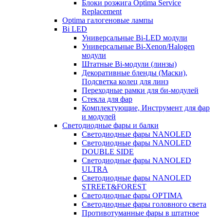
Блоки розжига Optima Service
Replacement
Optima галогеновые лампы
Bi LED
Универсальные Bi-LED модули
Универсальные Bi-Xenon/Halogen
модули
Штатные Bi-модули (линзы)
Декоративные бленды (Маски),
Подсветка колец для линз
Переходные рамки для би-модулей
Стекла для фар
Комплектующие, Инструмент для фар
и модулей
Светодиодные фары и балки
Светодиодные фары NANOLED
Светодиодные фары NANOLED
DOUBLE SIDE
Светодиодные фары NANOLED
ULTRA
Светодиодные фары NANOLED
STREET&FOREST
Светодиодные фары OPTIMA
Светодиодные фары головного света
Противотуманные фары в штатное