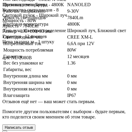
Цветовая температура - 4800К
Производитель Бренд
NANOLED
Количество светодиодов - 8
Рабочие напряжение
9-30V
Световой пучок - Широкий луч
Яркость светодиодов
7840Lm
Мощность - 80W
Цветовая температура
4800K
Яркость - 7840Lm
Тип луча, Светораспределение
Широкий луч, Ближний свет
Размер - 198×100×93 мм
Гарантия - 12 месяцев
Светодиодный чип
CREE XM-L
Цена указана за - 1 штуку
Потребляемый ток
6,6A при 12V
Мощность потребляемая
80W
Гарантия
12 месяцев
арт: NL-2080B
Вес без упаковки кг
1.36
Габариты, вес
Внутренняя длина мм
0 мм
Внутренняя ширина мм
0 мм
Внутренняя высота мм
0 мм
Влагозащита
IP67
Отзывов ещё нет — ваш может стать первым.
Помогите другим пользователям с выбором - будьте первым,
кто поделится своим мнением об этом товаре.
Написать отзыв