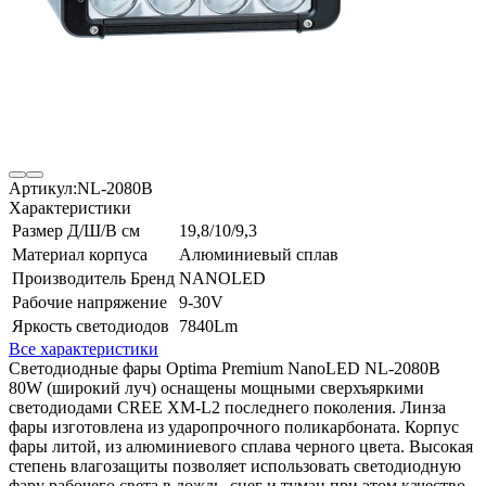
Артикул:
NL-2080B
Характеристики
Размер Д/Ш/В см
19,8/10/9,3
Материал корпуса
Алюминиевый сплав
Производитель Бренд
NANOLED
Рабочие напряжение
9-30V
Яркость светодиодов
7840Lm
Все характеристики
Светодиодные фары Optima Premium NanoLED NL-2080B
80W (широкий луч) оснащены мощными сверхъяркими
светодиодами CREE XM-L2 последнего поколения. Линза
фары изготовлена из ударопрочного поликарбоната. Корпус
фары литой, из алюминиевого сплава черного цвета. Высокая
степень влагозащиты позволяет использовать светодиодную
фару рабочего света в дождь, снег и туман при этом качество