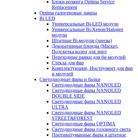
Блоки розжига Optima Service
Replacement
Optima галогеновые лампы
Bi LED
Универсальные Bi-LED модули
Универсальные Bi-Xenon/Halogen
модули
Штатные Bi-модули (линзы)
Декоративные бленды (Маски),
Подсветка колец для линз
Переходные рамки для би-модулей
Стекла для фар
Комплектующие, Инструмент для фар
и модулей
Светодиодные фары и балки
Светодиодные фары NANOLED
Светодиодные фары NANOLED
DOUBLE SIDE
Светодиодные фары NANOLED
ULTRA
Светодиодные фары NANOLED
STREET&FOREST
Светодиодные фары OPTIMA
Светодиодные фары головного света
Противотуманные фары в штатное